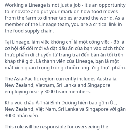
Working a Lineage is not just a job - it's an opportunity
to innovate and put your mark on how food moves
from the farm to dinner tables around the world. As a
member of the Lineage team, you are a critical link in
the food supply chain.
Tại
Lineage, làm
việc
không
chỉ
là
một
công
việc
-
đó
là
cơ
hội
để
đổi
mới
và
đặt
dấu
ấn
của
bạn
vào
cách
thức
thực
phẩm
di
chuyển
từ
trang
trại
đến
bàn
ăn
tối
trên
khắp
thế
giới.
Là thành viên
của
Lineage,
bạn
là
một
mắt
xích quan
trọng
trong
chuỗi
cung
ứng
thực
phẩm.
The Asia-Pacific region currently includes Australia,
New Zealand, Vietnam, Sri Lanka and Singapore
employing nearly 3000 team members.
Khu
vực
châu Á-Thái Bình
Dương
hiện
bao
gồm
Úc,
New Zealand,
Việt
Nam, Sri Lanka và Singapore
với
gần
3000 nhân viên.
This role will be responsible for overseeing the