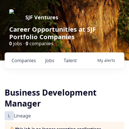
SJF Ventures
Career Opportunities at SJF
Portfolio Companies
0
jobs ·
0
companies
Companies
Jobs
Talent
My
alerts
Business Development
Manager
L
Lineage