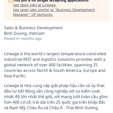
This job is no longer accepting applications
See open jobs at
Lineage
.
See open jobs similar to "
Business Development
Manager
"
SJF Ventures
.
Sales & Business Development
Binh Duong, Vietnam
Posted
6+ months ago
Lineage is the world's largest
temperature-controlled
industrial REIT and logistics solutions provider, with a
global network of over 400 facilities, spanning 25
countries across North & South America, Europe and
Asia-Pacific.
Lineage là nhà cung
cấp
giải
pháp
hậu
cần
và
ủy
thác
đầu
tư
bất
động
sản
công
nghiệp
với
sự
kiểm
soát
nhiệt
độ
lớn
nhất
thế
giới,
với
mạng
lưới
toàn
cầu
gồm
hơn
400
cơ
sở,
trải
dài trên 25
quốc
gia
trên
khắp
Bắc
và Nam
Mỹ,
Châu Âu và Châu Á - Thái Bình
Dương