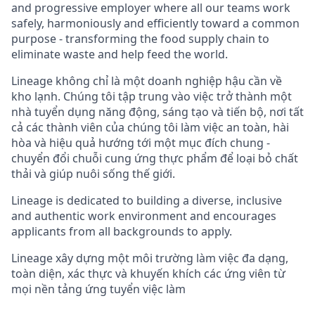
and progressive employer where all our teams work
safely, harmoniously and efficiently toward a common
purpose - transforming the food supply chain to
eliminate waste and help feed the world.
Lineage không
chỉ
là
một
doanh
nghiệp
hậu
cần
về
kho
lạnh.
Chúng tôi
tập
trung vào
việc
trở
thành
một
nhà
tuyển
dụng
năng
động,
sáng
tạo
và
tiến
bộ,
nơi
tất
cả
các thành viên
của
chúng tôi làm
việc
an toàn, hài
hòa và
hiệu
quả
hướng
tới
một
mục
đích
chung -
chuyển
đổi
chuỗi
cung
ứng
thực
phẩm
để
loại
bỏ
chất
thải
và giúp nuôi
sống
thế
giới.
Lineage is dedicated to building a diverse, inclusive
and authentic work environment and encourages
applicants from all backgrounds to apply.
Lineage xây
dựng
một
môi
trường
làm
việc
đa
dạng,
toàn
diện,
xác
thực
và
khuyến
khích các
ứng
viên
từ
mọi
nền
tảng
ứng
tuyển
việc
làm