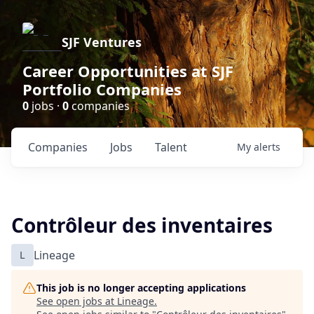
SJF Ventures
Career Opportunities at SJF
Portfolio Companies
0
jobs ·
0
companies
Companies
Jobs
Talent
My
alerts
Contrôleur des inventaires
L
Lineage
This job is no longer accepting applications
See open jobs at
Lineage
.