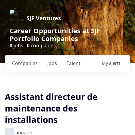
SJF Ventures
Career Opportunities at SJF
Portfolio Companies
0
jobs ·
0
companies
Companies
Jobs
Talent
My
alerts
Assistant directeur de
maintenance des
installations
L
Lineage